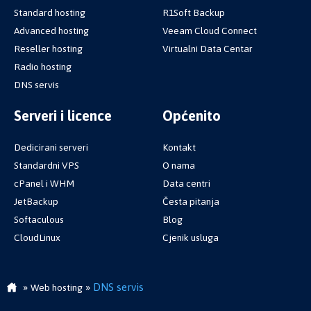
Standard hosting
R1Soft Backup
Advanced hosting
Veeam Cloud Connect
Reseller hosting
Virtualni Data Centar
Radio hosting
DNS servis
Serveri i licence
Općenito
Dedicirani serveri
Kontakt
Standardni VPS
O nama
cPanel i WHM
Data centri
JetBackup
Česta pitanja
Softaculous
Blog
CloudLinux
Cjenik usluga
»
»
DNS servis
Web hosting