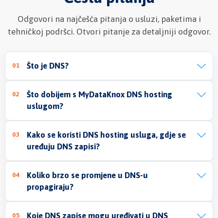
Odgovori na najčešća pitanja o usluzi, paketima i
tehničkoj podršci. Otvori pitanje za detaljniji odgovor.
Što je DNS?
01
Što dobijem s MyDataKnox DNS hosting
02
uslugom?
Kako se koristi DNS hosting usluga, gdje se
03
uređuju DNS zapisi?
Koliko brzo se promjene u DNS-u
04
propagiraju?
Koje DNS zapise mogu uređivati u DNS
05